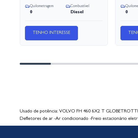
Quilometragem
Combustível
Quilom
0
Diesel
0
TENHO INTERESSE
TEN
Usado de potência: VOLVO FH 460 6X2 T GLOBETROTTER 20
Defletores de ar -Ar condicionado -Freio estacionário eletr