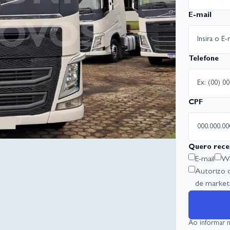
E-mail
Telefone
CPF
Quero rece
E-mail
Wh
Autorizo 
de marketi
Ao informar