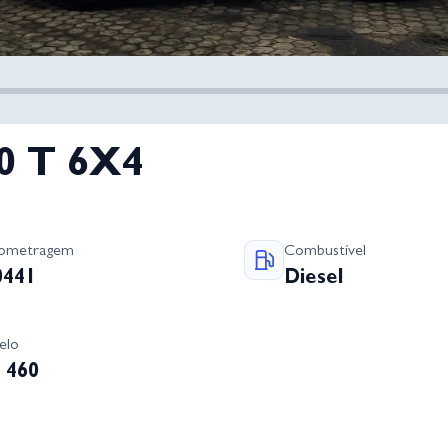
60 T 6X4
lometragem
Combustível
0441
Diesel
elo
 460