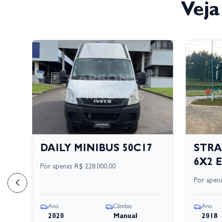
Veja
17
DAILY MINIBUS 50C17
STRA
6X2 E
Por apenas
R$ 228.000,00
Por apen
Ano
Câmbio
Ano
2020
Manual
2018