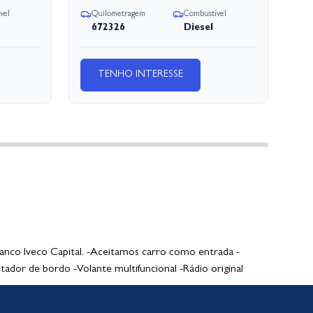
vel
Quilometragem
Combustível
Q
672326
Diesel
TENHO INTERESSE
co Iveco Capital. -Aceitamos carro como entrada -
tador de bordo -Volante multifuncional -Rádio original