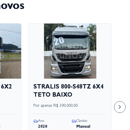
novos
 6X2
STRALIS 800-S48TZ 6X4
S
TETO BAIXO
S
Por apenas
R$ 390.000,00
Por
Ano
Câmbio
A
l
2020
Manual