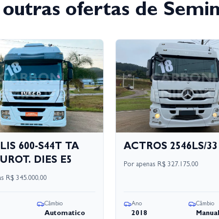
 outras ofertas de Semi
LIS 600-S44T TA
ACTROS 2546LS/33
UROT. DIES E5
Por apenas
R$ 327.175,00
as
R$ 345.000,00
Câmbio
Ano
Câmbio
Automatico
2018
Manua