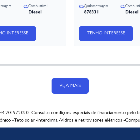
etragem
Combustível
Quilometragem
Combustí
Diesel
878331
Diesel
HO INTERESSE
TENHO INTERESSE
VEJA MAIS
19/2020 -Consulte condições especiais de financiamento pelo ban
ônico -Teto solar -Interclima -Vidros e retrovisores elétricos -Compu