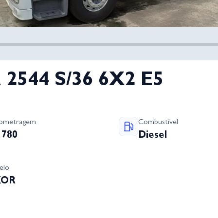
 2544 S/36 6X2 E5
lometragem
Combustível
1780
Diesel
elo
XOR