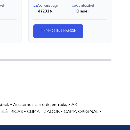
vel
Quilometragem
Combustível
Q
672326
Diesel
TENHO INTERESSE
ial. • Aceitamos carro de entrada; • AR
ELÉTRICAS • CLIMATIZADOR • CAMA ORIGINAL •