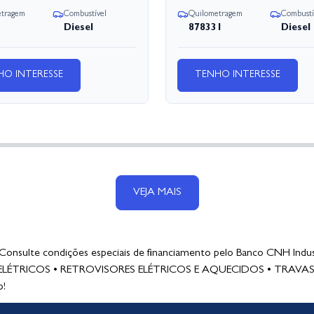
etragem
Combustível
Quilometragem
Combustí
Diesel
878331
Diesel
HO INTERESSE
TENHO INTERESSE
VEJA MAIS
ulte condições especiais de financiamento pelo Banco CNH Industr
TRICOS • RETROVISORES ELÉTRICOS E AQUECIDOS • TRAVAS 
p!