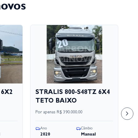
novos
 6X2
STRALIS 800-S48TZ 6X4
S
TETO BAIXO
S
Por apenas
R$ 390.000,00
Por
Ano
Câmbio
A
l
2020
Manual