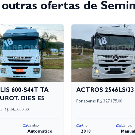
 outras ofertas de Semi
LIS 600-S44T TA
ACTROS 2546LS/33
UROT. DIES E5
Por apenas
R$ 327.175,00
as
R$ 345.000,00
Câmbio
Ano
Câmbio
Automatico
2018
Manua