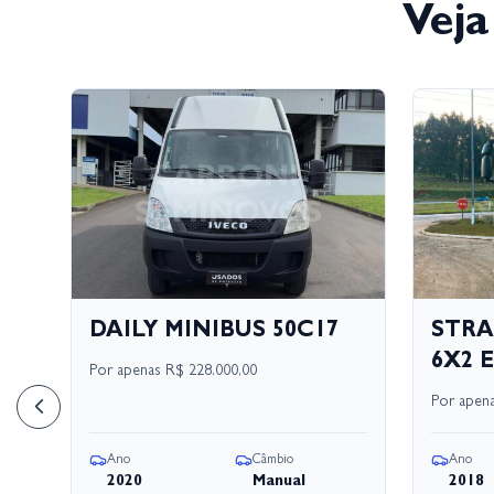
Veja
17
DAILY MINIBUS 50C17
STRA
6X2 E
Por apenas
R$ 228.000,00
Por apen
Ano
Câmbio
Ano
2020
Manual
2018