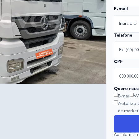
E-mail
Telefone
CPF
Quero rece
E-mail
Wh
Autorizo 
de marketi
Ao informar