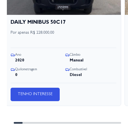
DAILY MINIBUS 50C17
Por apenas
R$ 228.000,00
Ano
Câmbio
2020
Manual
Quilometragem
Combustível
0
Diesel
TENHO INTERESSE