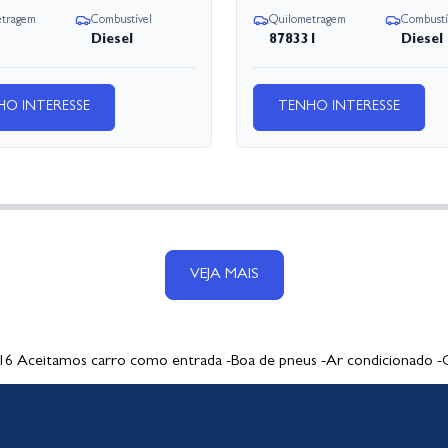
etragem
Combustível
Quilometragem
Combustí
Diesel
878331
Diesel
HO INTERESSE
TENHO INTERESSE
VEJA MAIS
itamos carro como entrada -Boa de pneus -Ar condicionado -Co