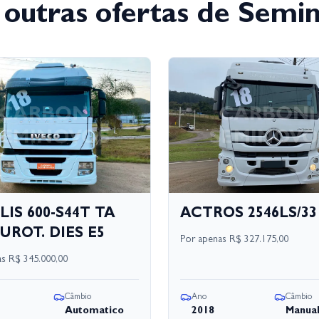
 outras ofertas de Semi
LIS 600-S44T TA
ACTROS 2546LS/33
UROT. DIES E5
Por apenas
R$ 327.175,00
as
R$ 345.000,00
Câmbio
Ano
Câmbio
Automatico
2018
Manua