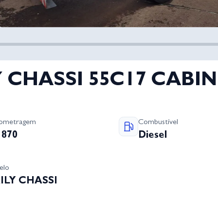
LY CHASSI 55C17 CABIN
lometragem
Combustível
1870
Diesel
elo
ILY CHASSI