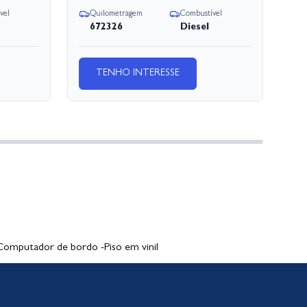
vel
Quilometragem
Combustível
Q
672326
Diesel
TENHO INTERESSE
mputador de bordo -Piso em vinil