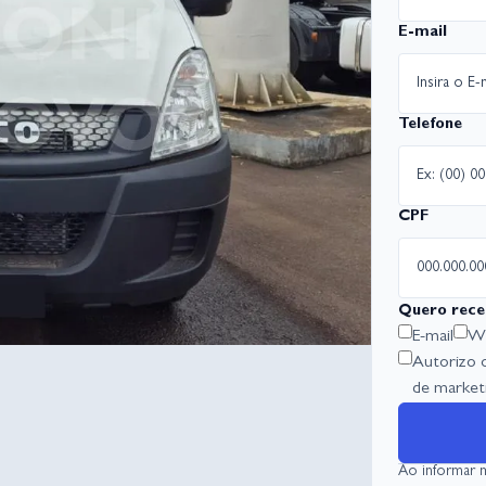
E-mail
Telefone
CPF
Quero rece
E-mail
Wh
Autorizo 
de marketi
Ao informar