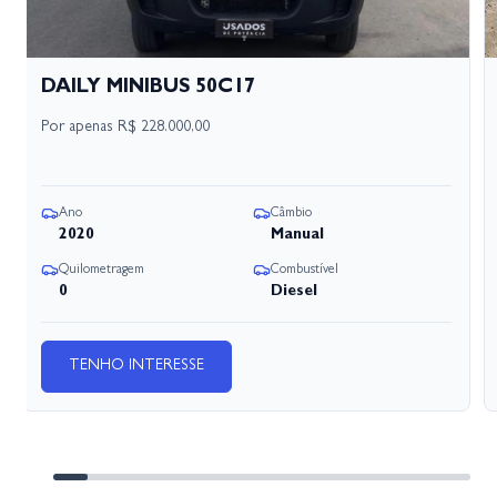
DAILY MINIBUS 50C17
Por apenas
R$ 228.000,00
Ano
Câmbio
2020
Manual
Quilometragem
Combustível
0
Diesel
TENHO INTERESSE