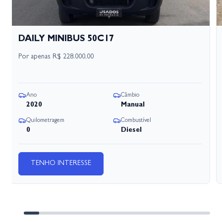
DAILY MINIBUS 50C17
Por apenas
R$ 228.000,00
Ano
Câmbio
2020
Manual
Quilometragem
Combustível
0
Diesel
TENHO INTERESSE