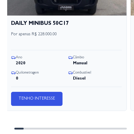
DAILY MINIBUS 50C17
Por apenas
R$ 228.000,00
Ano
Câmbio
2020
Manual
Quilometragem
Combustível
0
Diesel
TENHO INTERESSE