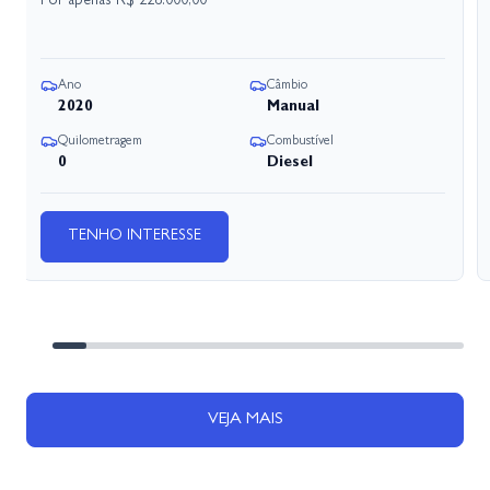
Por apenas
R$ 228.000,00
Ano
Câmbio
2020
Manual
Quilometragem
Combustível
0
Diesel
TENHO INTERESSE
VEJA MAIS