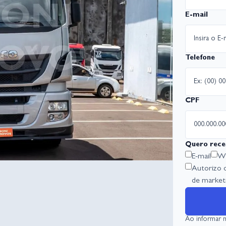
E-mail
Telefone
CPF
Quero rece
E-mail
Wh
Autorizo 
de marketi
Ao informar