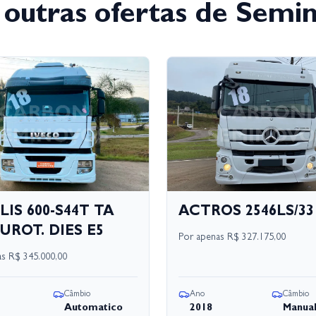
 outras ofertas de Semi
LIS 600-S44T TA
ACTROS 2546LS/33
UROT. DIES E5
Por apenas
R$ 327.175,00
as
R$ 345.000,00
Câmbio
Ano
Câmbio
Automatico
2018
Manua