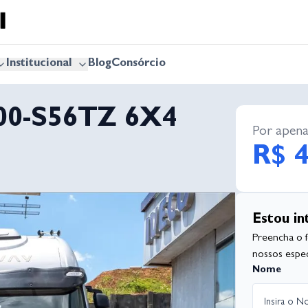
Institucional
Blog
Consórcio
00-S56TZ 6X4
Por apena
R$ 4
Estou in
Preencha o 
nossos especi
Nome