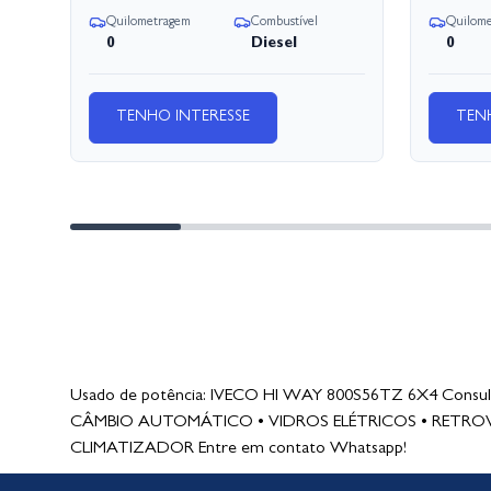
Quilometragem
Combustível
Quilom
0
Diesel
0
TENHO INTERESSE
TEN
Usado de potência: IVECO HI WAY 800S56TZ 6X4 Consulte
CÂMBIO AUTOMÁTICO • VIDROS ELÉTRICOS • RETROV
CLIMATIZADOR Entre em contato Whatsapp!