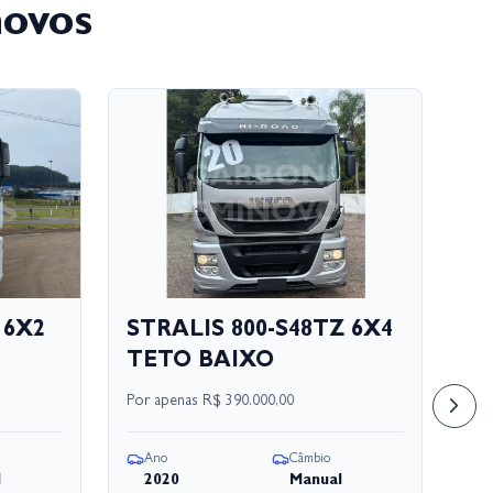
novos
 6X2
STRALIS 800-S48TZ 6X4
S
TETO BAIXO
S
Por apenas
R$ 390.000,00
Por
Ano
Câmbio
A
l
2020
Manual