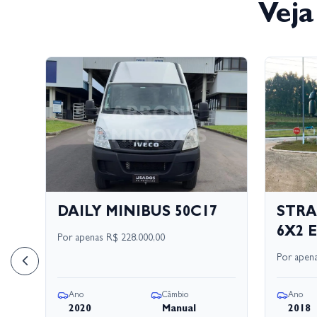
Veja
17
DAILY MINIBUS 50C17
STRA
6X2 E
Por apenas
R$ 228.000,00
Por apen
Ano
Câmbio
Ano
2020
Manual
2018