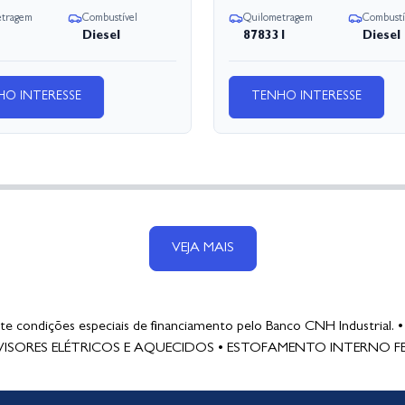
etragem
Combustível
Quilometragem
Combustí
Diesel
878331
Diesel
HO INTERESSE
TENHO INTERESSE
VEJA MAIS
 condições especiais de financiamento pelo Banco CNH Industrial
ISORES ELÉTRICOS E AQUECIDOS • ESTOFAMENTO INTERNO F