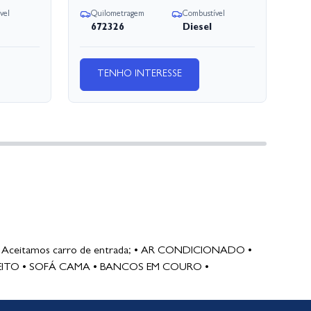
vel
Quilometragem
Combustível
Q
672326
Diesel
TENHO INTERESSE
. • Aceitamos carro de entrada; • AR CONDICIONADO •
EITO • SOFÁ CAMA • BANCOS EM COURO •