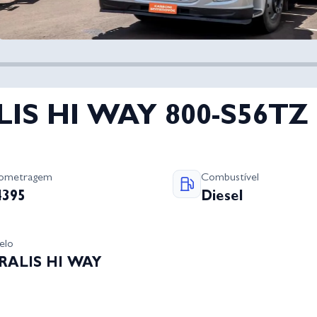
LIS HI WAY 800-S56TZ 
lometragem
Combustível
4395
Diesel
elo
RALIS HI WAY