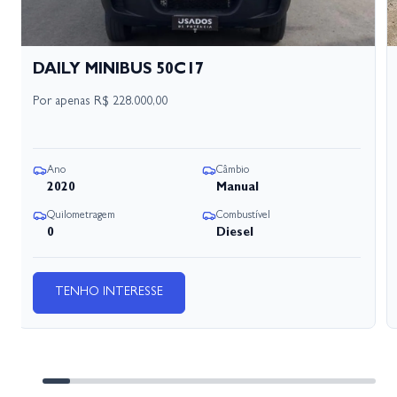
DAILY MINIBUS 50C17
Por apenas
R$ 228.000,00
Ano
Câmbio
2020
Manual
Quilometragem
Combustível
0
Diesel
TENHO INTERESSE