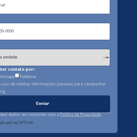
ber contato por:
atsapp
Telefone
o uso de minhas informações pessoais para campanhas
ng.
Enviar
meus dados, eu concordo com a
Política de Privacidade
.
tegido pelo reCAPTCHA