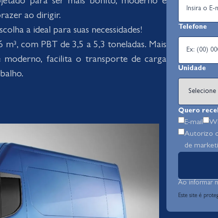
ojetado para ser mais bonito, moderno e
azer ao dirigir.
Telefone
olha a ideal para suas necessidades!
 m³, com PBT de 3,5 a 5,3 toneladas. Mais
e moderno, facilita o transporte de carga
Unidade
abalho.
Quero rece
E-mail
Wh
Autorizo 
de marketi
Ao informar 
Este site é pro