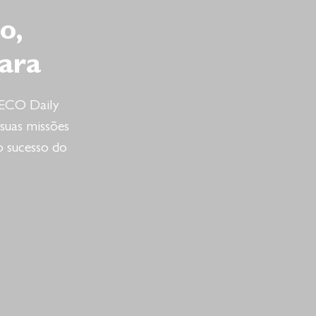
o,
ara
VECO Daily
suas missões
o sucesso do